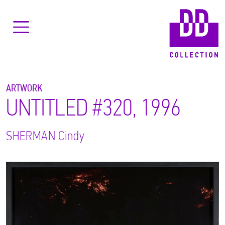
ARTWORK
UNTITLED #320, 1996
SHERMAN
Cindy