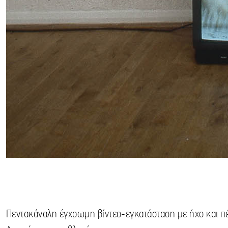
Πεντακάναλη έγχρωμη βίντεο-εγκατάσταση με ήχο και πέ