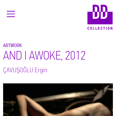
ARTWORK
AND I AWOKE, 2012
ÇAVUŞOĞLU
Ergin